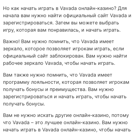
Но как начать играть в Vavada онлайн-казино? Для
начала вам нужно найти официальный сайт Vavada и
зарегистрироваться. Затем вы можете выбрать
игру, которая вам понравилась, и начать играть.
Важно! Вам нужно помнить, что Vavada имеет
зеркало, которое позволяет игрокам играть, если
официальный сайт заблокирован. Вам нужно найти
рабочее зеркало Vavada, чтобы начать играть.
Вам также нужно помнить, что Vavada имеет
программу лояльности, которая позволяет игрокам
получать бонусы и преимущества. Вам нужно
зарегистрироваться и начать играть, чтобы начать
получать бонусы.
Вам не нужно искать другие онлайн-казино, потому
что Vavada – это лучшее онлайн-казино. Вам нужно
начать играть в Vavada онлайн-казино, чтобы начать