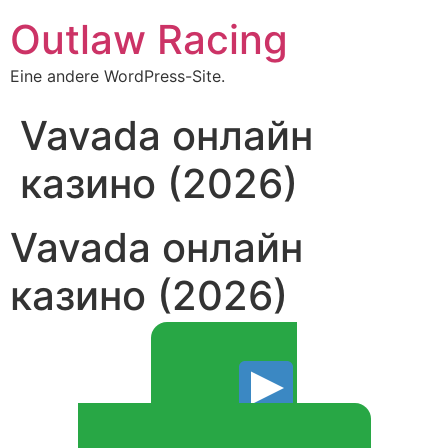
Outlaw Racing
Eine andere WordPress-Site.
Vavada онлайн
казино (2026)
Vavada онлайн
казино (2026)