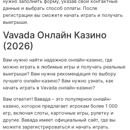
нужно заполнить форму, указав свои контактные
данные и выбрать способ оплаты. После
регистрации вы сможете начать играть и получать
выигрыши.
Vavada Онлайн Казино
(2026)
Вам нужно найти надежное онлайн-казино, где
можно играть в любимые игры и получать реальные
выигрыши? Вам нужна рекомендация по выбору
лучшего онлайн-казино? Вам нужно узнать, как
начать играть в Vavada онлайн-казино?
Вам ответит! Вавада – это популярное онлайн-
казино, которое предлагает игрокам более 1 000
игр, включая слоты, карточные игры, рулетку и
другие. Вавада имеет официальный сайт, где вы
можете зарегистрироваться и начать играть.