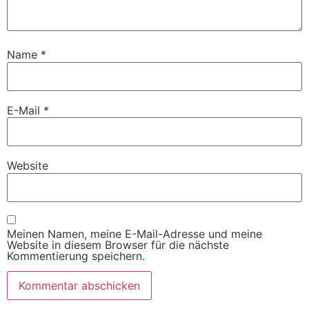
Name
*
E-Mail
*
Website
Meinen Namen, meine E-Mail-Adresse und meine
Website in diesem Browser für die nächste
Kommentierung speichern.