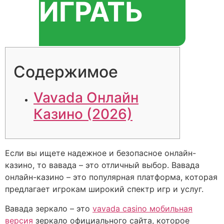
ИГРАТЬ
Содержимое
Vavada Онлайн
Казино (2026)
Если вы ищете надежное и безопасное онлайн-
казино, то вавада – это отличный выбор. Вавада
онлайн-казино – это популярная платформа, которая
предлагает игрокам широкий спектр игр и услуг.
Вавада зеркало – это
vavada casino мобильная
версия
зеркало официального сайта, которое