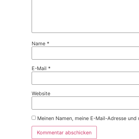
Name
*
E-Mail
*
Website
Meinen Namen, meine E-Mail-Adresse und m