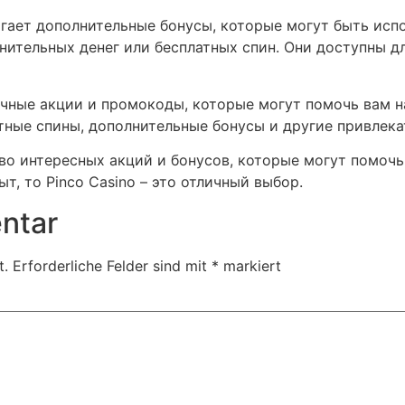
лагает дополнительные бонусы, которые могут быть исп
нительных денег или бесплатных спин. Они доступны д
ичные акции и промокоды, которые могут помочь вам н
тные спины, дополнительные бонусы и другие привлек
тво интересных акций и бонусов, которые могут помочь
т, то Pinco Casino – это отличный выбор.
ntar
t.
Erforderliche Felder sind mit
*
markiert