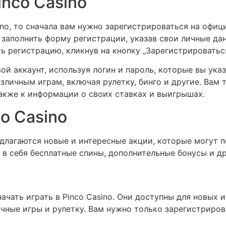
inco Casino
ino, то сначала вам нужно зарегистрироваться на офиц
и заполнить форму регистрации, указав свои личные да
ь регистрацию, кликнув на кнопку „Зарегистрироваться
й аккаунт, используя логин и пароль, которые вы ука
зличным играм, включая рулетку, бинго и другие. Вам 
также к информации о своих ставках и выигрышах.
co Casino
длагаются новые и интересные акции, которые могут п
 в себя бесплатные спины, дополнительные бонусы и д
ачать играть в Pinco Casino. Они доступны для новых 
чные игры и рулетку. Вам нужно только зарегистрирова