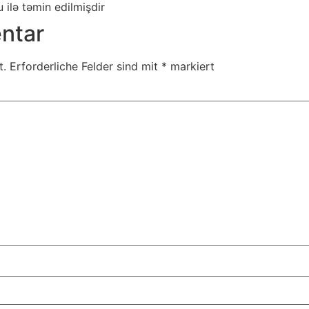
 ilə təmin edilmişdir
ntar
t.
Erforderliche Felder sind mit
*
markiert