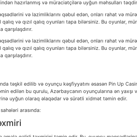
findən hazırlanmış və müraciətçilərə uyğun məhsulları təqdi
sədlərini və lazimliklarını qəbul edən, onları rahat və mürə
qalıq və qızıl qalıq oyunları tapa bilərsiniz. Bu oyunlar, mür
 qarşılaşdırır.
sədlərini və lazimliklarını qəbul edən, onları rahat və mürə
qalıq və qızıl qalıq oyunları tapa bilərsiniz. Bu oyunlar, mür
 qarşılaşdırır.
da təşkil edilib və oyunçu kəşfiyyatını əsasən Pin Up Casino
əmin edilən bu qurulu, Azərbaycanın oyunçularına ən yaxşı v
ə uyğun olaraq əlaqədar və sürətli xidmət təmin edir.
sahələri arasında:
əxmiri
əmələ gəlirli təxmirini təmin edir. Bu, oyunçu məqsədlərinə