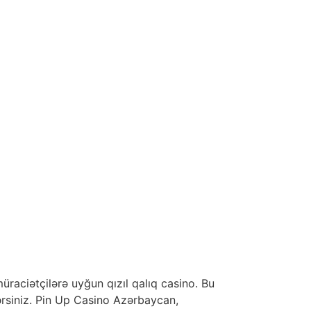
raciətçilərə uyğun qızıl qalıq casino. Bu
lərsiniz. Pin Up Casino Azərbaycan,