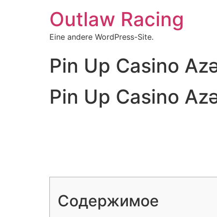
Outlaw Racing
Eine andere WordPress-Site.
Pin Up Casino Az
Pin Up Casino Az
Содержимое