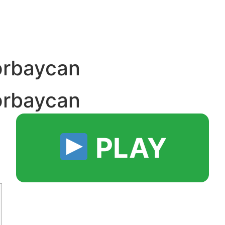
ərbaycan
ərbaycan
PLAY