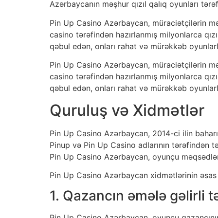
Azərbaycanın məşhur qızıl qalıq oyunları tərə
Pin Up Casino Azərbaycan, müraciətçilərin məq
casino tərəfindən hazırlanmış milyonlarca qızıl 
qəbul edən, onları rahat və mürəkkəb oyunlarla
Pin Up Casino Azərbaycan, müraciətçilərin məq
casino tərəfindən hazırlanmış milyonlarca qızıl 
qəbul edən, onları rahat və mürəkkəb oyunlarla
Quruluş və Xidmətlər
Pin Up Casino Azərbaycan, 2014-ci ilin baharın
Pinup və Pin Up Casino adlarının tərəfindən t
Pin Up Casino Azərbaycan, oyunçu məqsədlərin
Pin Up Casino Azərbaycan xidmətlərinin əsas 
1. Qazancın əmələ gəlirli t
Pin Up Casino Azərbaycan, oyunçu qazancının 