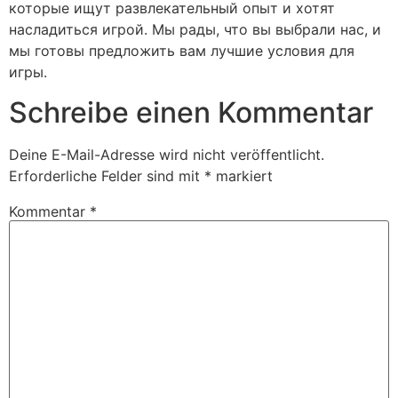
которые ищут развлекательный опыт и хотят
насладиться игрой. Мы рады, что вы выбрали нас, и
мы готовы предложить вам лучшие условия для
игры.
Schreibe einen Kommentar
Deine E-Mail-Adresse wird nicht veröffentlicht.
Erforderliche Felder sind mit
*
markiert
Kommentar
*