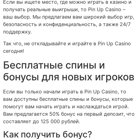
Если вы ищете место, где можно играть в казино и
получать реальные выигрыши, то Pin Up Casino –
ваш выбор. Мы предлагаем вам широкий выбор игр,
безопасность и конфиденциальность, а также 24/7
поддержку.
Так что, не откладывайте и играйте в Pin Up Casino
сегодня!
Бесплатные спины и
бонусы для новых игроков
Если вы только начали играть в Pin Up Casino, то
вам доступны бесплатные спины и бонусы, которые
помогут вам начать играть и наслаждаться игрой.
Вам предлагается 50% бонус на первый депозит, что
составляет до 125 000 рублей.
Как получить бонус?