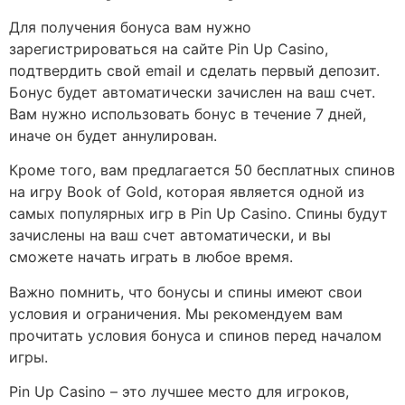
Для получения бонуса вам нужно
зарегистрироваться на сайте Pin Up Casino,
подтвердить свой email и сделать первый депозит.
Бонус будет автоматически зачислен на ваш счет.
Вам нужно использовать бонус в течение 7 дней,
иначе он будет аннулирован.
Кроме того, вам предлагается 50 бесплатных спинов
на игру Book of Gold, которая является одной из
самых популярных игр в Pin Up Casino. Спины будут
зачислены на ваш счет автоматически, и вы
сможете начать играть в любое время.
Важно помнить, что бонусы и спины имеют свои
условия и ограничения. Мы рекомендуем вам
прочитать условия бонуса и спинов перед началом
игры.
Pin Up Casino – это лучшее место для игроков,