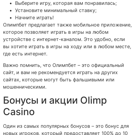
Выберите игру, которая вам понравилась;
Установите минимальный ставку;
Начните играть!
Олимпбет предлагает также мобильное приложение,
которое позволяет играть в игры на любом
устройстве с интернет-каналом. Это удобно, если
вы хотите играть в игры на ходу или в любом месте,
где есть интернет.
Важно помнить, что Олимпбет – это официальный
сайт, и вам не рекомендуется играть на других
сайтах, которые могут быть фальшивыми или
мошенническими.
Бонусы и акции Olimp
Casino
Один из самых популярных бонусов – это бонус для
новых игроков, который предоставляет 100% до 10