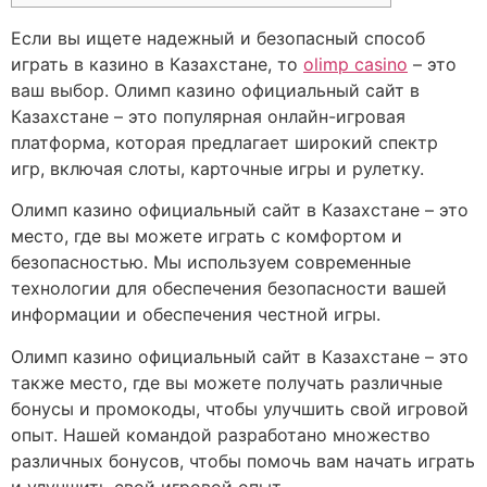
Если вы ищете надежный и безопасный способ
играть в казино в Казахстане, то
olimp casino
– это
ваш выбор. Олимп казино официальный сайт в
Казахстане – это популярная онлайн-игровая
платформа, которая предлагает широкий спектр
игр, включая слоты, карточные игры и рулетку.
Олимп казино официальный сайт в Казахстане – это
место, где вы можете играть с комфортом и
безопасностью. Мы используем современные
технологии для обеспечения безопасности вашей
информации и обеспечения честной игры.
Олимп казино официальный сайт в Казахстане – это
также место, где вы можете получать различные
бонусы и промокоды, чтобы улучшить свой игровой
опыт. Нашей командой разработано множество
различных бонусов, чтобы помочь вам начать играть
и улучшить свой игровой опыт.