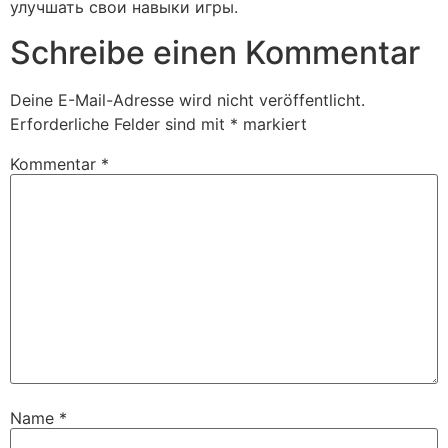
улучшать свои навыки игры.
Schreibe einen Kommentar
Deine E-Mail-Adresse wird nicht veröffentlicht.
Erforderliche Felder sind mit
*
markiert
Kommentar
*
Name
*