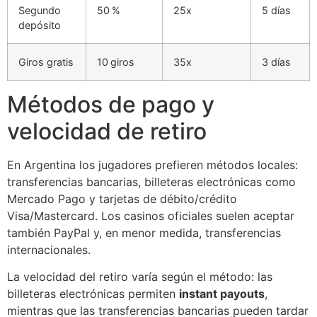
Segundo
50 %
25x
5 días
depósito
Giros gratis
10 giros
35x
3 días
Métodos de pago y
velocidad de retiro
En Argentina los jugadores prefieren métodos locales:
transferencias bancarias, billeteras electrónicas como
Mercado Pago y tarjetas de débito/crédito
Visa/Mastercard. Los casinos oficiales suelen aceptar
también PayPal y, en menor medida, transferencias
internacionales.
La velocidad del retiro varía según el método: las
billeteras electrónicas permiten
instant payouts
,
mientras que las transferencias bancarias pueden tardar