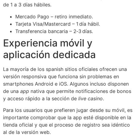
de 1 a 3 días hábiles.
Mercado Pago – retiro inmediato.
Tarjeta Visa/Mastercard – 1 día hábil.
Transferencia bancaria – 2‑3 días.
Experiencia móvil y
aplicación dedicada
La mayoría de los spanish sitios oficiales ofrecen una
versión responsiva que funciona sin problemas en
smartphones Android e iOS. Algunos incluso disponen
de una
app
nativa que permite notificaciones de bonos
y acceso rápido a la sección de
live casino
.
Para los usuarios que prefieren jugar desde su móvil, es
importante comprobar que la app esté disponible en la
tienda oficial y que el proceso de registro sea idéntico
al de la versión web.