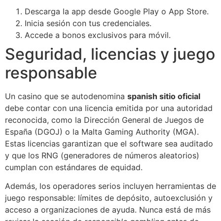
Descarga la app desde Google Play o App Store.
Inicia sesión con tus credenciales.
Accede a bonos exclusivos para móvil.
Seguridad, licencias y juego
responsable
Un casino que se autodenomina
spanish sitio oficial
debe contar con una licencia emitida por una autoridad
reconocida, como la Dirección General de Juegos de
España (DGOJ) o la Malta Gaming Authority (MGA).
Estas licencias garantizan que el software sea auditado
y que los RNG (generadores de números aleatorios)
cumplan con estándares de equidad.
Además, los operadores serios incluyen herramientas de
juego responsable: límites de depósito, autoexclusión y
acceso a organizaciones de ayuda. Nunca está de más