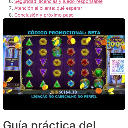
Seguridad, licencias y juego responsable
Atención al cliente: qué esperar
Conclusión y próximo paso
Guía práctica del