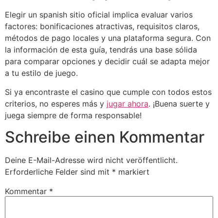
Elegir un spanish sitio oficial implica evaluar varios
factores: bonificaciones atractivas, requisitos claros,
métodos de pago locales y una plataforma segura. Con
la información de esta guía, tendrás una base sólida
para comparar opciones y decidir cuál se adapta mejor
a tu estilo de juego.
Si ya encontraste el casino que cumple con todos estos
criterios, no esperes más y
jugar ahora
. ¡Buena suerte y
juega siempre de forma responsable!
Schreibe einen Kommentar
Deine E-Mail-Adresse wird nicht veröffentlicht.
Erforderliche Felder sind mit
*
markiert
Kommentar
*