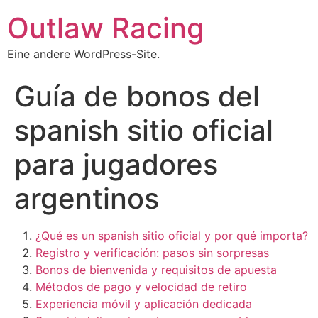
Outlaw Racing
Eine andere WordPress-Site.
Guía de bonos del
spanish sitio oficial
para jugadores
argentinos
¿Qué es un spanish sitio oficial y por qué importa?
Registro y verificación: pasos sin sorpresas
Bonos de bienvenida y requisitos de apuesta
Métodos de pago y velocidad de retiro
Experiencia móvil y aplicación dedicada