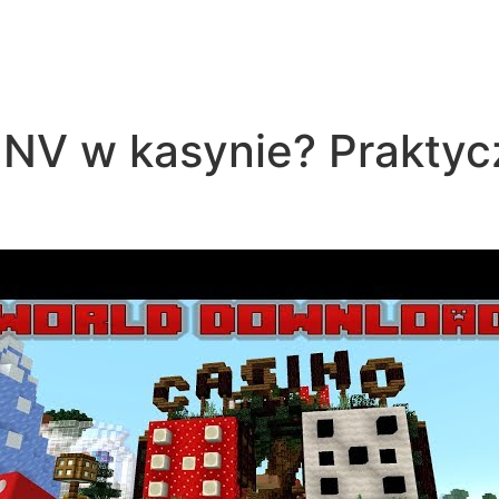
 NV w kasynie? Praktyc