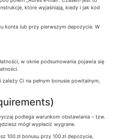
rukcje, które wyjaśniają, kiedy i jak kod
aniu konta lub przy pierwszym depozycie. W
łatności, w oknie podsumowania pojawia się
atności.
i zależy Ci na pełnym bonusie powitalnym,
quirements)
yczaj podlega warunkom obstawiania – tzw.
będziesz mógł wypłacić wygrane.
z 100 zł bonusu przy 100 zł depozycie,