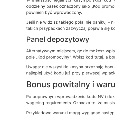
oddzielny pasek oznaczony jako „Kod promocy
powinien być wprowadzony.
Jeśli nie widzisz takiego pola, nie panikuj 
takich przypadkach zazwyczaj pojawia się ko
Panel depozytowy
Alternatywnym miejscem, gdzie możesz wpisa
pole „Kod promocyjny”. Wpisz kod tutaj, a b
Uwaga: nie wszystkie kasyna przyznają bonus
najlepiej użyć kodu już przy pierwszej wpłaci
Bonus powitalny i war
Po poprawnym wprowadzeniu kodu NV i dokon
wagering requirements. Oznacza to, że musis
Przykładowe warunki mogą wyglądać następuj