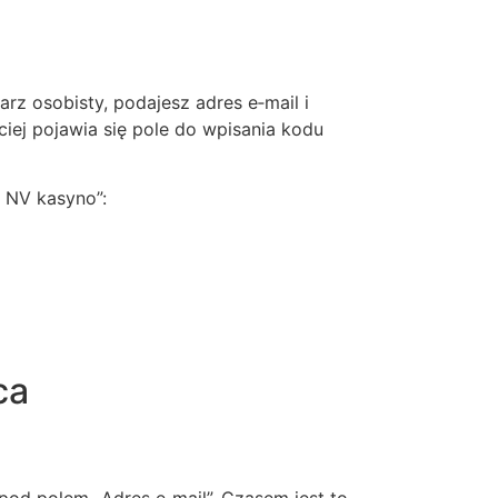
rz osobisty, podajesz adres e‑mail i
ciej pojawia się pole do wpisania kodu
d NV kasyno”:
ca
pod polem „Adres e‑mail”. Czasem jest to