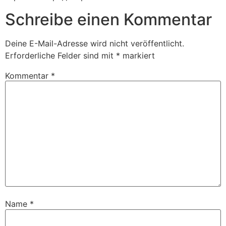
Schreibe einen Kommentar
Deine E-Mail-Adresse wird nicht veröffentlicht.
Erforderliche Felder sind mit
*
markiert
Kommentar
*
Name
*