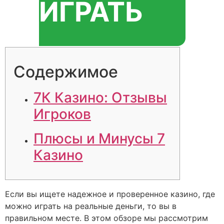
ИГРАТЬ
Содержимое
7К Казино: Отзывы
Игроков
Плюсы и Минусы 7
Казино
Если вы ищете надежное и проверенное казино, где
можно играть на реальные деньги, то вы в
правильном месте. В этом обзоре мы рассмотрим