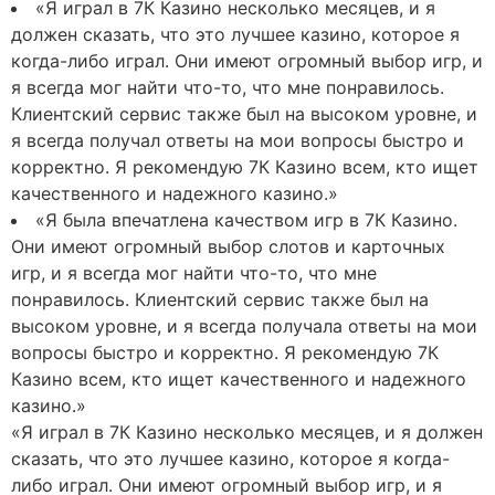
«Я играл в 7К Казино несколько месяцев, и я
должен сказать, что это лучшее казино, которое я
когда-либо играл. Они имеют огромный выбор игр, и
я всегда мог найти что-то, что мне понравилось.
Клиентский сервис также был на высоком уровне, и
я всегда получал ответы на мои вопросы быстро и
корректно. Я рекомендую 7К Казино всем, кто ищет
качественного и надежного казино.»
«Я была впечатлена качеством игр в 7К Казино.
Они имеют огромный выбор слотов и карточных
игр, и я всегда мог найти что-то, что мне
понравилось. Клиентский сервис также был на
высоком уровне, и я всегда получала ответы на мои
вопросы быстро и корректно. Я рекомендую 7К
Казино всем, кто ищет качественного и надежного
казино.»
«Я играл в 7К Казино несколько месяцев, и я должен
сказать, что это лучшее казино, которое я когда-
либо играл. Они имеют огромный выбор игр, и я