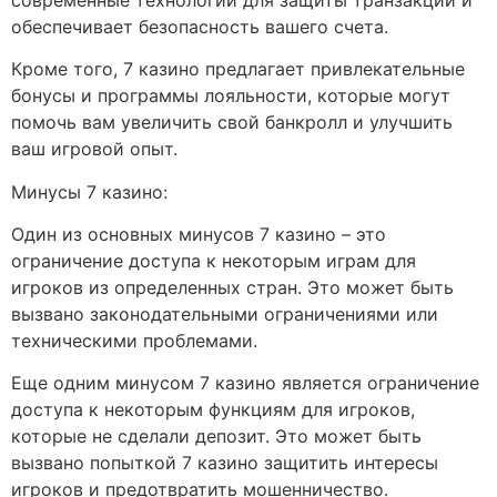
обеспечивает безопасность вашего счета.
Кроме того, 7 казино предлагает привлекательные
бонусы и программы лояльности, которые могут
помочь вам увеличить свой банкролл и улучшить
ваш игровой опыт.
Минусы 7 казино:
Один из основных минусов 7 казино – это
ограничение доступа к некоторым играм для
игроков из определенных стран. Это может быть
вызвано законодательными ограничениями или
техническими проблемами.
Еще одним минусом 7 казино является ограничение
доступа к некоторым функциям для игроков,
которые не сделали депозит. Это может быть
вызвано попыткой 7 казино защитить интересы
игроков и предотвратить мошенничество.