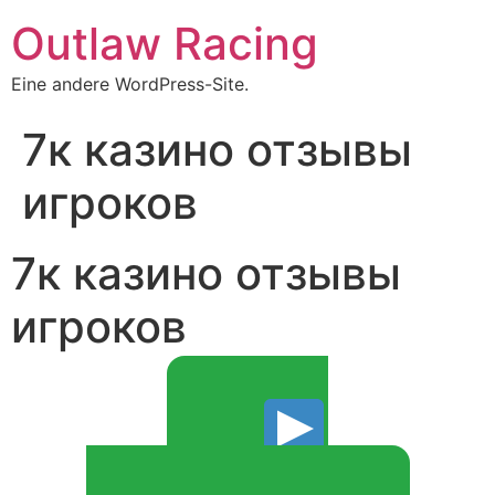
Outlaw Racing
Eine andere WordPress-Site.
7к казино отзывы
игроков
7к казино отзывы
игроков